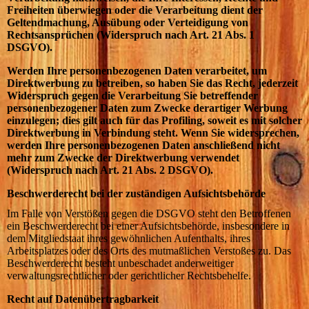
Freiheiten überwiegen oder die Verarbeitung dient der
Geltendmachung, Ausübung oder Verteidigung von
Rechtsansprüchen (Widerspruch nach Art. 21 Abs. 1
DSGVO).
Werden Ihre personenbezogenen Daten verarbeitet, um
Direktwerbung zu betreiben, so haben Sie das Recht, jederzeit
Widerspruch gegen die Verarbeitung Sie betreffender
personenbezogener Daten zum Zwecke derartiger Werbung
einzulegen; dies gilt auch für das Profiling, soweit es mit solcher
Direktwerbung in Verbindung steht. Wenn Sie widersprechen,
werden Ihre personenbezogenen Daten anschließend nicht
mehr zum Zwecke der Direktwerbung verwendet
(Widerspruch nach Art. 21 Abs. 2 DSGVO).
Beschwerderecht bei der zuständigen Aufsichtsbehörde
Im Falle von Verstößen gegen die DSGVO steht den Betroffenen
ein Beschwerderecht bei einer Aufsichtsbehörde, insbesondere in
dem Mitgliedstaat ihres gewöhnlichen Aufenthalts, ihres
Arbeitsplatzes oder des Orts des mutmaßlichen Verstoßes zu. Das
Beschwerderecht besteht unbeschadet anderweitiger
verwaltungsrechtlicher oder gerichtlicher Rechtsbehelfe.
Recht auf Datenübertragbarkeit