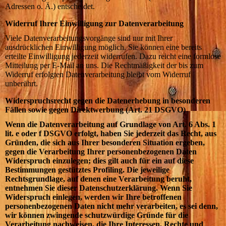
Adressen o. Ä.) entscheidet.
Widerruf Ihrer Einwilligung zur Datenverarbeitung
Viele Datenverarbeitungsvorgänge sind nur mit Ihrer
ausdrücklichen Einwilligung möglich. Sie können eine bereits
erteilte Einwilligung jederzeit widerrufen. Dazu reicht eine formlose
Mitteilung per E-Mail an uns. Die Rechtmäßigkeit der bis zum
Widerruf erfolgten Datenverarbeitung bleibt vom Widerruf
unberührt.
Widerspruchsrecht gegen die Datenerhebung in besonderen
Fällen sowie gegen Direktwerbung (Art. 21 DSGVO)
Wenn die Datenverarbeitung auf Grundlage von Art. 6 Abs. 1
lit. e oder f DSGVO erfolgt, haben Sie jederzeit das Recht, aus
Gründen, die sich aus Ihrer besonderen Situation ergeben,
gegen die Verarbeitung Ihrer personenbezogenen Daten
Widerspruch einzulegen; dies gilt auch für ein auf diese
Bestimmungen gestütztes Profiling. Die jeweilige
Rechtsgrundlage, auf denen eine Verarbeitung beruht,
entnehmen Sie dieser Datenschutzerklärung. Wenn Sie
Widerspruch einlegen, werden wir Ihre betroffenen
personenbezogenen Daten nicht mehr verarbeiten, es sei denn,
wir können zwingende schutzwürdige Gründe für die
Verarbeitung nachweisen, die Ihre Interessen, Rechte und