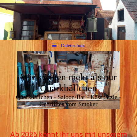
Datenschutz
Wir können mehr als nur
Quarkbällchen
Quarkbällchen - Saloon/Bar - Kässpätzle -
Gegrilltes vom Smoker
Ab 2026 könnt ihr uns mit unserem