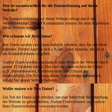
Wer ist verantwortlich für die Datenerfassung auf dieser
Website?
Die Datenverarbeitung auf dieser Website erfolgt durch den
Websitebetreiber. Dessen Kontaktdaten können Sie dem Impressum
dieser Website entnehmen.
Wie erfassen wir Ihre Daten?
Ihre Daten werden zum einen dadurch erhoben, dass Sie uns diese
mitteilen. Hierbei kann es sich z.B. um Daten handeln, die Sie in
ein Kontaktformular eingeben.
Andere Daten werden automatisch beim Besuch der Website durch
unsere IT-Systeme erfasst. Das sind vor allem technische Daten
(z.B. Internetbrowser, Betriebssystem oder Uhrzeit des
Seitenaufrufs). Die Erfassung dieser Daten erfolgt automatisch,
sobald Sie unsere Website betreten.
Wofür nutzen wir Ihre Daten?
Ein Teil der Daten wird erhoben, um eine fehlerfreie Bereitstellung
der Website zu gewährleisten. Andere Daten können zur Analyse
Ihres Nutzerverhaltens verwendet werden.