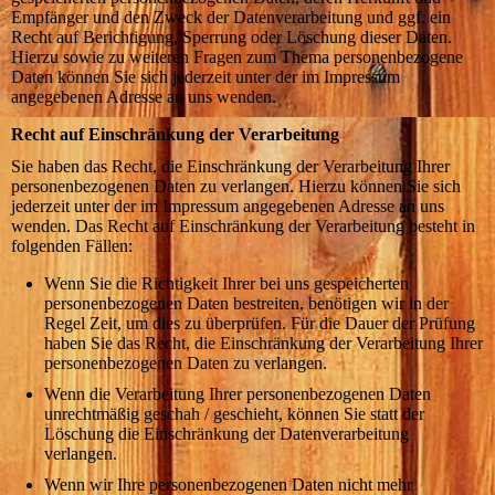
Empfänger und den Zweck der Datenverarbeitung und ggf. ein
Recht auf Berichtigung, Sperrung oder Löschung dieser Daten.
Hierzu sowie zu weiteren Fragen zum Thema personenbezogene
Daten können Sie sich jederzeit unter der im Impressum
angegebenen Adresse an uns wenden.
Recht auf Einschränkung der Verarbeitung
Sie haben das Recht, die Einschränkung der Verarbeitung Ihrer
personenbezogenen Daten zu verlangen. Hierzu können Sie sich
jederzeit unter der im Impressum angegebenen Adresse an uns
wenden. Das Recht auf Einschränkung der Verarbeitung besteht in
folgenden Fällen:
Wenn Sie die Richtigkeit Ihrer bei uns gespeicherten
personenbezogenen Daten bestreiten, benötigen wir in der
Regel Zeit, um dies zu überprüfen. Für die Dauer der Prüfung
haben Sie das Recht, die Einschränkung der Verarbeitung Ihrer
personenbezogenen Daten zu verlangen.
Wenn die Verarbeitung Ihrer personenbezogenen Daten
unrechtmäßig geschah / geschieht, können Sie statt der
Löschung die Einschränkung der Datenverarbeitung
verlangen.
Wenn wir Ihre personenbezogenen Daten nicht mehr