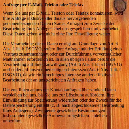
Anfrage per E-Mail, Telefon oder Telefax
Wenn Sie uns per E-Mail, Telefon oder Telefax kontaktieren, wird
Ihre Anfrage inklusive aller daraus hervorgehenden
personenbezogenen Daten (Name, Anfrage) zum Zwecke der
Bearbeitung Ihres Anliegens bei uns gespeichert und verarbeitet.
Diese Daten geben wir nicht ohne Ihre Einwilligung weiter.
Die Verarbeitung dieser Daten erfolgt auf Grundlage von Art. 6
Abs. 1 lit. b DSGVO, sofern Ihre Anfrage mit der Erfüllung eines
Vertrags zusammenhängt oder zur Durchführung vorvertraglicher
Maßnahmen erforderlich ist. In allen übrigen Fällen beruht die
Verarbeitung auf Ihrer Einwilligung (Art. 6 Abs. 1 lit. a DSGVO)
und / oder auf unseren berechtigten Interessen (Art. 6 Abs. 1 lit. f
DSGVO), da wir ein berechtigtes Interesse an der effektiven
Bearbeitung der an uns gerichteten Anfragen haben.
Die von Ihnen an uns per Kontaktanfragen übersandten Daten
verbleiben bei uns, bis Sie uns zur Löschung auffordern, Ihre
Einwilligung zur Speicherung widerrufen oder der Zweck für die
Datenspeicherung entfällt (z. B. nach abgeschlossener Bearbeitung
Ihres Anliegens). Zwingende gesetzliche Bestimmungen –
insbesondere gesetzliche Aufbewahrungsfristen – bleiben
unberührt.