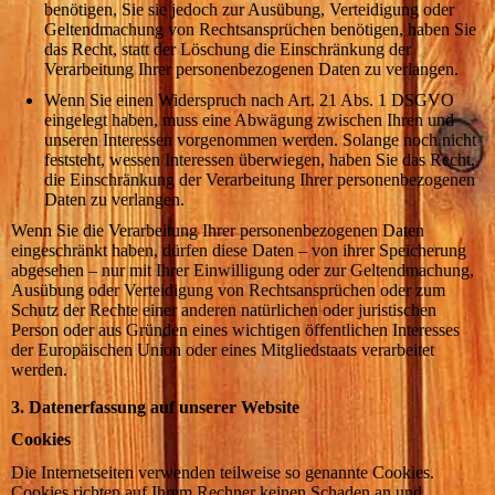
benötigen, Sie sie jedoch zur Ausübung, Verteidigung oder
Geltendmachung von Rechtsansprüchen benötigen, haben Sie
das Recht, statt der Löschung die Einschränkung der
Verarbeitung Ihrer personenbezogenen Daten zu verlangen.
Wenn Sie einen Widerspruch nach Art. 21 Abs. 1 DSGVO
eingelegt haben, muss eine Abwägung zwischen Ihren und
unseren Interessen vorgenommen werden. Solange noch nicht
feststeht, wessen Interessen überwiegen, haben Sie das Recht,
die Einschränkung der Verarbeitung Ihrer personenbezogenen
Daten zu verlangen.
Wenn Sie die Verarbeitung Ihrer personenbezogenen Daten
eingeschränkt haben, dürfen diese Daten – von ihrer Speicherung
abgesehen – nur mit Ihrer Einwilligung oder zur Geltendmachung,
Ausübung oder Verteidigung von Rechtsansprüchen oder zum
Schutz der Rechte einer anderen natürlichen oder juristischen
Person oder aus Gründen eines wichtigen öffentlichen Interesses
der Europäischen Union oder eines Mitgliedstaats verarbeitet
werden.
3. Datenerfassung auf unserer Website
Cookies
Die Internetseiten verwenden teilweise so genannte Cookies.
Cookies richten auf Ihrem Rechner keinen Schaden an und