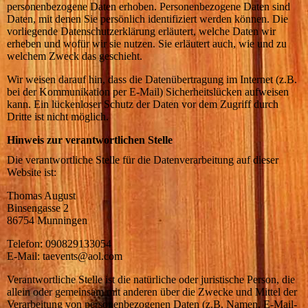
personenbezogene Daten erhoben. Personenbezogene Daten sind
Daten, mit denen Sie persönlich identifiziert werden können. Die
vorliegende Datenschutzerklärung erläutert, welche Daten wir
erheben und wofür wir sie nutzen. Sie erläutert auch, wie und zu
welchem Zweck das geschieht.
Wir weisen darauf hin, dass die Datenübertragung im Internet (z.B.
bei der Kommunikation per E-Mail) Sicherheitslücken aufweisen
kann. Ein lückenloser Schutz der Daten vor dem Zugriff durch
Dritte ist nicht möglich.
Hinweis zur verantwortlichen Stelle
Die verantwortliche Stelle für die Datenverarbeitung auf dieser
Website ist:
Thomas August
Binsengasse 2
86754 Munningen
Telefon: 090829133054
E-Mail: taevents@aol.com
Verantwortliche Stelle ist die natürliche oder juristische Person, die
allein oder gemeinsam mit anderen über die Zwecke und Mittel der
Verarbeitung von personenbezogenen Daten (z.B. Namen, E-Mail-