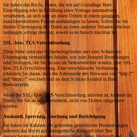
Sie haben das Recht, Daten, die wir auf Grundlage Ihrer
Einwilligung oder in Erfüllung eines Vertrags automatisiert
verarbeiten, an sich oder an einen Dritten in einem gängigen,
maschinenlesbaren Format aushändigen zu lassen. Sofern Sie die
direkte Übertragung der Daten an einen anderen Verantwortlichen
verlangen, erfolgt dies nur, soweit es technisch machbar ist.
SSL- bzw. TLS-Verschlüsselung
Diese Seite nutzt aus Sicherheitsgründen und zum Schutz der
Übertragung vertraulicher Inhalte, wie zum Beispiel Bestellungen
oder Anfragen, die Sie an uns als Seitenbetreiber senden, eine SSL-
bzw. TLS-Verschlüsselung. Eine verschlüsselte Verbindung
erkennen Sie daran, dass die Adresszeile des Browsers von “http://”
auf “https://” wechselt und an dem Schloss-Symbol in Ihrer
Browserzeile.
Wenn die SSL- bzw. TLS-Verschlüsselung aktiviert ist, können die
Daten, die Sie an uns übermitteln, nicht von Dritten mitgelesen
werden.
Auskunft, Sperrung, Löschung und Berichtigung
Sie haben im Rahmen der geltenden gesetzlichen Bestimmungen
jederzeit das Recht auf unentgeltliche Auskunft über Ihre
gespeicherten personenbezogenen Daten, deren Herkunft und