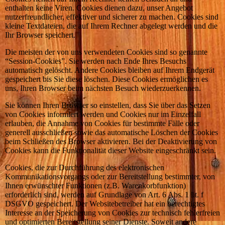
enthalten keine Viren. Cookies dienen dazu, unser Angebot
nutzerfreundlicher, effektiver und sicherer zu machen. Cookies sind
kleine Textdateien, die auf Ihrem Rechner abgelegt werden und die
Ihr Browser speichert.
Die meisten der von uns verwendeten Cookies sind so genannte
“Session-Cookies”. Sie werden nach Ende Ihres Besuchs
automatisch gelöscht. Andere Cookies bleiben auf Ihrem Endgerät
gespeichert bis Sie diese löschen. Diese Cookies ermöglichen es
uns, Ihren Browser beim nächsten Besuch wiederzuerkennen.
Sie können Ihren Browser so einstellen, dass Sie über das Setzen
von Cookies informiert werden und Cookies nur im Einzelfall
erlauben, die Annahme von Cookies für bestimmte Fälle oder
generell ausschließen sowie das automatische Löschen der Cookies
beim Schließen des Browser aktivieren. Bei der Deaktivierung von
Cookies kann die Funktionalität dieser Website eingeschränkt sein.
Cookies, die zur Durchführung des elektronischen
Kommunikationsvorgangs oder zur Bereitstellung bestimmter, von
Ihnen erwünschter Funktionen (z.B. Warenkorbfunktion)
erforderlich sind, werden auf Grundlage von Art. 6 Abs. 1 lit. f
DSGVO gespeichert. Der Websitebetreiber hat ein berechtigtes
Interesse an der Speicherung von Cookies zur technisch fehlerfreien
und optimierten Bereitstellung seiner Dienste. Soweit andere