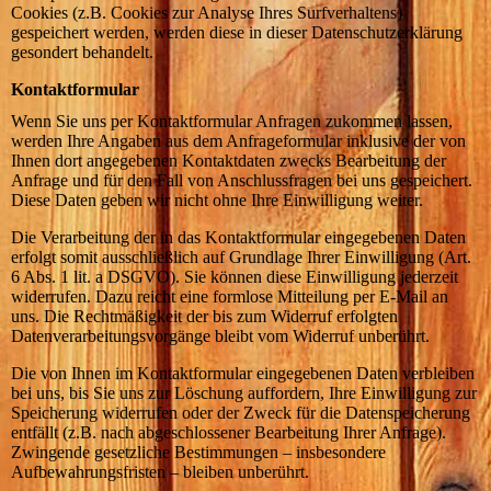
Cookies (z.B. Cookies zur Analyse Ihres Surfverhaltens)
gespeichert werden, werden diese in dieser Datenschutzerklärung
gesondert behandelt.
Kontaktformular
Wenn Sie uns per Kontaktformular Anfragen zukommen lassen,
werden Ihre Angaben aus dem Anfrageformular inklusive der von
Ihnen dort angegebenen Kontaktdaten zwecks Bearbeitung der
Anfrage und für den Fall von Anschlussfragen bei uns gespeichert.
Diese Daten geben wir nicht ohne Ihre Einwilligung weiter.
Die Verarbeitung der in das Kontaktformular eingegebenen Daten
erfolgt somit ausschließlich auf Grundlage Ihrer Einwilligung (Art.
6 Abs. 1 lit. a DSGVO). Sie können diese Einwilligung jederzeit
widerrufen. Dazu reicht eine formlose Mitteilung per E-Mail an
uns. Die Rechtmäßigkeit der bis zum Widerruf erfolgten
Datenverarbeitungsvorgänge bleibt vom Widerruf unberührt.
Die von Ihnen im Kontaktformular eingegebenen Daten verbleiben
bei uns, bis Sie uns zur Löschung auffordern, Ihre Einwilligung zur
Speicherung widerrufen oder der Zweck für die Datenspeicherung
entfällt (z.B. nach abgeschlossener Bearbeitung Ihrer Anfrage).
Zwingende gesetzliche Bestimmungen – insbesondere
Aufbewahrungsfristen – bleiben unberührt.