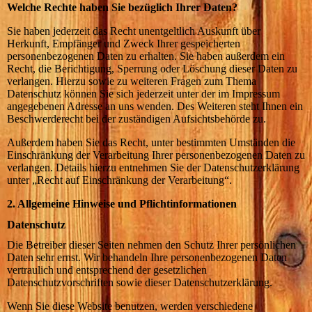
Welche Rechte haben Sie bezüglich Ihrer Daten?
Sie haben jederzeit das Recht unentgeltlich Auskunft über
Herkunft, Empfänger und Zweck Ihrer gespeicherten
personenbezogenen Daten zu erhalten. Sie haben außerdem ein
Recht, die Berichtigung, Sperrung oder Löschung dieser Daten zu
verlangen. Hierzu sowie zu weiteren Fragen zum Thema
Datenschutz können Sie sich jederzeit unter der im Impressum
angegebenen Adresse an uns wenden. Des Weiteren steht Ihnen ein
Beschwerderecht bei der zuständigen Aufsichtsbehörde zu.
Außerdem haben Sie das Recht, unter bestimmten Umständen die
Einschränkung der Verarbeitung Ihrer personenbezogenen Daten zu
verlangen. Details hierzu entnehmen Sie der Datenschutzerklärung
unter „Recht auf Einschränkung der Verarbeitung“.
2. Allgemeine Hinweise und Pflichtinformationen
Datenschutz
Die Betreiber dieser Seiten nehmen den Schutz Ihrer persönlichen
Daten sehr ernst. Wir behandeln Ihre personenbezogenen Daten
vertraulich und entsprechend der gesetzlichen
Datenschutzvorschriften sowie dieser Datenschutzerklärung.
Wenn Sie diese Website benutzen, werden verschiedene