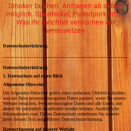
Smoker buchen. Anfragen ab sofort
möglich. Spanferkel, Pulledpork, etc...
Was ihr möchtet versuchen wir
umzusetzen
Datenschutzerklärung
Datenschutzerklärung
1. Datenschutz auf einen Blick
Allgemeine Hinweise
Die folgenden Hinweise geben einen einfachen Überblick darüber,
was mit Ihren personenbezogenen Daten passiert, wenn Sie unsere
Website besuchen. Personenbezogene Daten sind alle Daten, mit
denen Sie persönlich identifiziert werden können. Ausführliche
Informationen zum Thema Datenschutz entnehmen Sie unserer
unter diesem Text aufgeführten Datenschutzerklärung.
Datenerfassung auf unserer Website