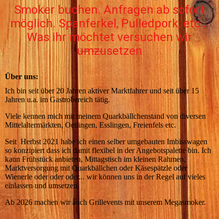
Smoker buchen. Anfragen ab sofort
möglich. Spanferkel, Pulledpork, etc...
Was ihr möchtet versuchen wir
umzusetzen
Über uns:
Ich bin seit über 20 Jahren aktiver Marktfahrer und seit über 15
Jahren u.a. im Gastrobereich tätig.
Viele kennen mich mit meinem Quarkbällchenstand von diversen
Mittelaltermärkten, Oettingen, Esslingen, Freienfels etc.
Seit Herbst 2021 habe ich einen selber umgebauten Imbisswagen
so konzipiert dass ich damit flexibel in der Angebotspalette bin. Ich
kann Frühstück anbieten, Mittagstisch im kleinen Rahmen,
Marktversorgung mit Quarkbällchen oder Käsespätzle oder
Wienerle oder oder oder... wir können uns in der Regel auf vieles
einlassen und umsetzen.
Ab 2026 machen wir auch Grillevents mit unserem Megasmoker.