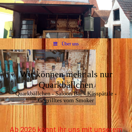
Über uns
Wir können mehr als nur
Quarkbällchen
Quarkbällchen - Saloon/Bar - Kässpätzle -
Gegrilltes vom Smoker
Ab 2026 könnt ihr uns mit unserem